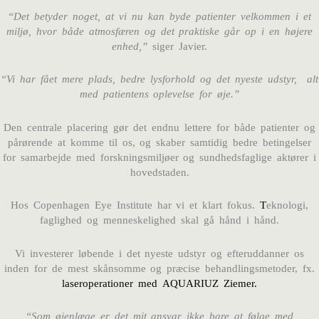
“Det betyder noget, at vi nu kan byde patienter velkommen i et
miljø, hvor både atmosfæren og det praktiske går op i en højere
enhed,”
siger Javier.
“Vi har fået mere plads, bedre lysforhold og det nyeste udstyr, alt
med patientens oplevelse for øje.”
Den centrale placering gør det endnu lettere for både patienter og
pårørende at komme til os, og skaber samtidig bedre betingelser
for samarbejde med forskningsmiljøer og sundhedsfaglige aktører i
hovedstaden.
Hos Copenhagen Eye Institute har vi et klart fokus.
T
eknologi,
faglighed og menneskelighed skal gå hånd i hånd.
Vi investerer løbende i det nyeste udstyr og efteruddanner os
inden for de mest skånsomme og præcise behandlingsmetoder, fx.
laseroperationer med AQUARIUZ Ziemer.
“Som øjenlæge er det mit ansvar ikke bare at følge med