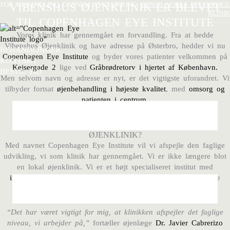
Gå
FOR BEHANDLING GENNEM SYGESIKRING,
VIBENSHUS ØJENKLINIK ER BLEVET
BESØG VORES OFFENTLIGE
KLINIK
til
TIL COPENHAGEN EYE INSTITUTE
indholdet
Vores klinik har gennemgået en forvandling. Fra at hedde
Vibenshus Øjenklinik
og have adresse på Østerbro, hedder vi nu
BEHANDLINGER
Copenhagen Eye Institute
og byder vores patienter velkommen på
KONTAKT
Kejsergade 2
lige ved
Gråbrødretorv i hjertet af København.
BESTIL TID
Men selvom navn og adresse er nyt, er det vigtigste uforandret. Vi
tilbyder fortsat
øjenbehandling i højeste kvalitet
, med
omsorg og
patienten i centrum.
HVORFOR SKIFTER VI NAVN FRA VIBENHUS
ØJENKLINIK?
Med navnet
Copenhagen Eye Institute vil vi
afspejle den faglige
udvikling, vi som klinik har gennemgået. Vi er ikke længere blot
en lokal øjenklinik. Vi er et højt specialiseret institut med
internationalt udsyn
. Med det nye navn sætter vi endnu større
fokus på
ekspertise,
innovation og international forskning
.
“Det har været vigtigt for mig, at klinikken afspejler det faglige
niveau, vi arbejder på,”
fortæller øjenlæge
Dr. Javier Cabrerizo