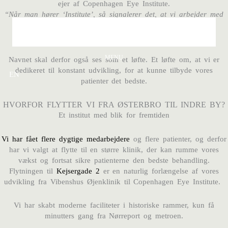
ejer af Copenhagen Eye Institute.
“Når man hører ‘Institute’, så signalerer det, at vi arbejder med
øjenkirurgi på et avanceret niveau. Både teknologisk og
behandlingsmæssigt.”
MENU
Navnet skal derfor også ses som et løfte. Et løfte om, at vi er
dedikeret til konstant udvikling, for at kunne tilbyde vores
EN
patienter det bedste.
HVORFOR FLYTTER VI FRA ØSTERBRO TIL INDRE BY?
Et institut med blik for fremtiden
Vi har fået flere dygtige medarbejdere
og flere patienter, og derfor
har vi valgt at flytte til en større klinik, der kan rumme vores
vækst og fortsat sikre patienterne den bedste behandling.
Flytningen til
Kejsergade 2
er en naturlig forlængelse af vores
udvikling fra Vibenshus Øjenklinik til Copenhagen Eye Institute.
Vi har skabt moderne faciliteter i historiske rammer, kun få
minutters gang fra Nørreport og metroen.