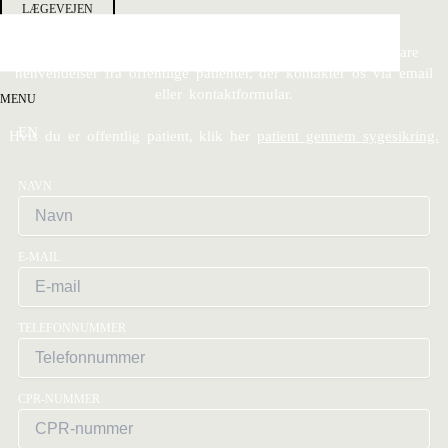
LÆGEVEJEN
KONTAKT OS VIA MAIL
På grund af vores aftale med regionen må vi ikke besvare
henvendelser fra offentlige patienter, der kontakter os via email
eller kontaktformular.
MENU
EN
Hvis du er offentlig patient, klik her
patient gennem sygesikring.
NAVN
E-MAIL
TELEFONNUMMER
CPR-NUMMER