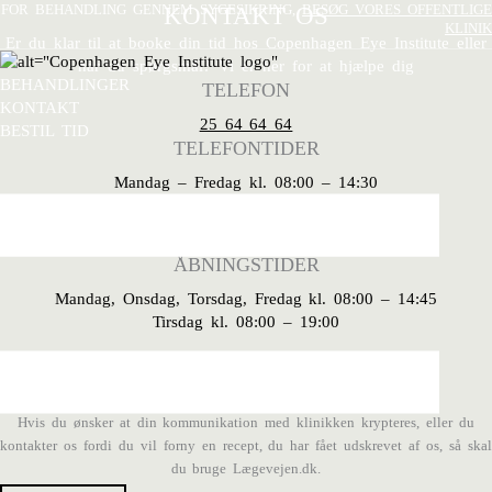
Gå
FOR BEHANDLING GENNEM SYGESIKRING,
KONTAKT OS
BESØG VORES OFFENTLIGE
KLINIK
til
Er du klar til at
booke din tid
hos
Copenhagen Eye Institute
eller
indholdet
har du spørgsmål?
Vi er her for at hjælpe dig
BEHANDLINGER
TELEFON
KONTAKT
25 64 64 64
BESTIL TID
TELEFONTIDER
Mandag – Fredag kl. 08:00 – 14:30
ADRESSE
Kejsergade 2, 2. sal, 1155 København K
ÅBNINGSTIDER
Mandag, Onsdag, Torsdag, Fredag kl. 08:00 – 14:45
Tirsdag kl. 08:00 – 19:00
KRYPTERET KOMMUNIKATION
Hvis du ønsker at din kommunikation med klinikken krypteres, eller du
kontakter os fordi du vil forny en recept, du har fået udskrevet af os, så skal
du bruge Lægevejen.dk.