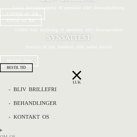
Gratis forundersøgelse til øjenlaser eller linseudskiftning
UNDER 45 ÅR
OVER 45 ÅR
Gælder kun vurdering til øjenlaser eller linseoperation
SYNSATTEST
Synstest til job, kørekort eller andre formål
BESTIL TID
BESTIL TID
BLIV BRILLEFRI
BEHANDLINGER
KONTAKT OS
OM OS