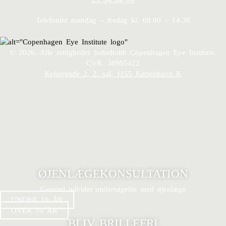
Telefontid mandag – fredag kl. 08.00 – 14.30
© 2026. Alle rettigheder forbeholdt Copenhagen Eye Institute.
CVR: 38905422
Kejsergade 2, 2. sal, 1155 København K
Ring 25 64 64 64
For private patienter 8:00-14:30
Book tid
Se ledige tider og book online
ØJENLÆGEKONSULTATION
Generel udvidet undersøgelse med øjenlæge
UNDER 10 ÅR
OVER 10 ÅR
BLIV BRILLEFRI