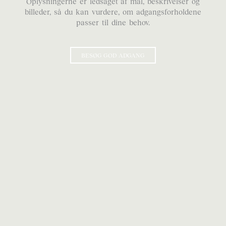
Oplysningerne er ledsaget af mål, beskrivelser og
billeder, så du kan vurdere, om adgangsforholdene
passer til dine behov.
BESØG GOD ADGANG