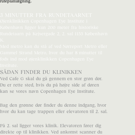
ruteplanlægning.
3 MINUTTER FRA RUNDETAARNET
Øjenklinikken Copenhagen Eye Institute i
København ligger kun 200 meter fra historiske
Rundetaarn på Kejsergade 2, 2. sal 1155 København
K.
Med metro kan du stå af ved Nørreport Metro eller
Gammel Strand Metro, hvor du har 8 minutter til
fods ind mod øjenklinikken Copenhagen Eye
Institute.
SÅDAN FINDER DU KLINIKKEN
Ved Cafe G skal du gå gennem en stor grøn dør.
Du er rette sted, hvis du på højre side af døren
kan se vores navn Copenhagen Eye Institute.
Bag den grønne dør finder du denne indgang, hvor
hvor du kan tage trappen eller elevatoren til 2. sal.
På 2. sal ligger vores klinik. Elevatoren fører dig
direkte op til klinikken. Ved ankomst scanner du