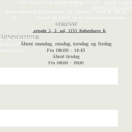
Gå
FOR BEHANDLING GENNEM SYGESIKRING,
FIND VEJ
BESØG VORES
OFFENTLIGE KLINIK
til
Besøg
øjenlæge Copenhagen Eye Institute
i indre by tæt på
indholdet
Rundetaarnet
. Find os på kortet og se transportmuligheder.
ADRESSE
Kejsergade 2, 2. sal, 1155 København K
ÅBNINGSTIDER
BEHANDLINGER
Åbent mandag, onsdag, torsdag og fredag
KONTAKT
Fra 08:00 – 14:45
BESTIL TID
Åbent tirsdag
Fra 08:00 – 19:00