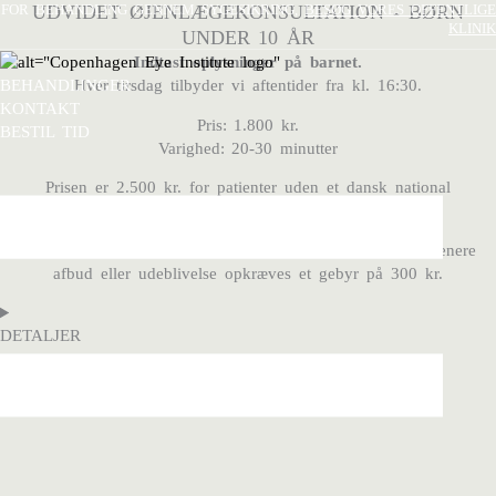
Gå
FOR BEHANDLING GENNEM SYGESIKRING,
UDVIDET ØJENLÆGEKONSULTATION - BØRN
BESØG VORES OFFENTLIGE
KLINIK
til
UNDER 10 ÅR
indholdet
Indtast oplysninger på barnet.
Hver tirsdag tilbyder vi aftentider fra kl. 16:30.
BEHANDLINGER
KONTAKT
Pris: 1.800 kr.
BESTIL TID
Varighed: 20-30 minutter
Prisen er 2.500 kr. for patienter uden et dansk national
identifikationsnummer (CPR-nummer).
Afbud skal ske senest 24 timer før den aftalte tid. Ved senere
afbud eller udeblivelse opkræves et gebyr på 300 kr.
DETALJER