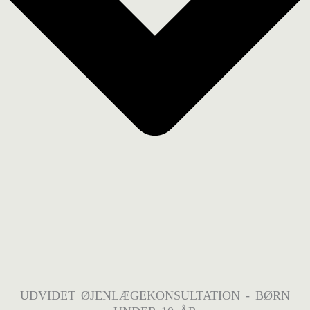
UDVIDET ØJENLÆGEKONSULTATION - BØRN