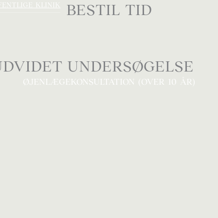
ENTLIGE KLINIK
BESTIL TID
UDVIDET UNDERSØGELSE
ØJENLÆGEKONSULTATION (OVER 10 ÅR)