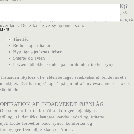
HVAD ER INDADVENDT ØJENLÅG (ENTROPION)?
Entropion er en tilstand, hvor det nedre øjenlåg drejer indad, så
øjenlågets kant og øjenvipper vender ind mod øjet og irriterer øjets
overflade. Dette kan give symptomer som:
MENU
Tåreflåd
EN
Rødme og irritation
Hyppige øjenbetændelser
Smerte og svien
I svære tilfælde: skader på hornhinden (sløret syn)
Tilstanden skyldes ofte aldersbetinget svækkelse af bindevævet i
øjenlåget. Det kan også opstå på grund af arvævsdannelse i øjets
slimhinde.
OPERATION AF INDADVENDT ØJENLÅG
Operationen har til formål at korrigere øjenlågets
stilling, så det ikke længere vender indad og irriterer
øjet. Dette forbedrer både synet, komforten og
forebygger fremtidige skader på øjet.