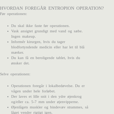
HVORDAN FOREGÅR ENTROPION OPERATION?
Før operationen:
Du skal ikke faste før operationen.
Vask ansigtet grundigt med vand og sæbe.
Ingen makeup.
Informér kirurgen, hvis du tager
blodfortyndende medicin eller har let til blå
mærker.
Du kan få en beroligende tablet, hvis du
ønsker det.
Selve operationen:
Operationen foregår i lokalbedøvelse. Du er
vågen under hele forløbet.
Der laves et lille snit i den ydre øjenkrog
og/eller ca. 5-7 mm under øjenvipperne.
Øjenlågets muskler og bindevæv strammes, så
låget vender rigtigt igen.