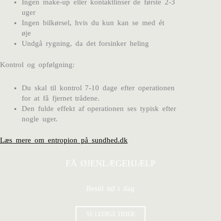
Ingen make-up eller kontaktlinser de første 2-3
uger
Ingen bilkørsel, hvis du kun kan se med ét
øje
Undgå rygning, da det forsinker heling
Kontrol og opfølgning:
Du skal til kontrol 7-10 dage efter operationen
for at få fjernet trådene.
Den fulde effekt af operationen ses typisk efter
nogle uger.
Læs mere om entropion på sundhed.dk
FÅ ØJENLÆGEHJÆLP
Bestil tid i dag
SE LEDIGE TIDER