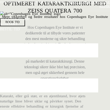
Gå
FOR BEHANDLING GENNEM SYGESIKRING,
OPTIMERET KATARAKTKIRURGI MED
BESØG VORES OFFENTLIGE
KLINIK
til
ZEISS QUATERA 700
indholdet
Mere sikkerhed og bedre resultater hos Copenhagen Eye Institute
BEHANDLINGER
BOOK TID
KONTAKT
Hos Copenhagen Eye Institute er vi
BESTIL TID
dedikerede til at tilbyde vores patienter
den mest moderne og sikre behandling
inden for øjenkirurgi. Derfor benytter vi
Zeiss Quatera 700, en af de mest
avancerede facoemulsifikationsmaskiner
på markedet til kataraktkirurgi. Denne
teknologi sikrer ikke blot høj præcision,
men også øget sikkerhed gennem hele
operationsforløbet.
HVAD ER KATARAKTKIRURGI?
Katarakt, eller grå stær, er en øjentilstand, hvor øjets
naturlige linse bliver uklar og påvirker synet. Den
eneste effektive behandling er kirurgisk fjernelse af