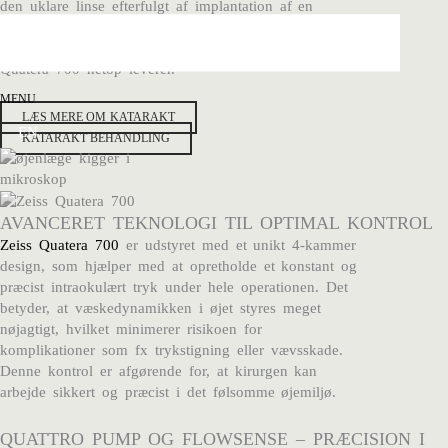
den uklare linse efterfulgt af implantation af en
kunstig linse. For at sikre et optimalt resultat kræver
operationen præcise tekniske løsninger, som Zeiss
Quatera 700 netop leverer.
MENU
LÆS MERE OM KATARAKT
EN
KATARAKT BEHANDLING
AVANCERET TEKNOLOGI TIL OPTIMAL KONTROL
Zeiss Quatera 700
er udstyret med et unikt 4-kammer
design, som hjælper med at opretholde et konstant og
præcist intraokulært tryk under hele operationen. Det
betyder, at væskedynamikken i øjet styres meget
nøjagtigt, hvilket minimerer risikoen for
komplikationer som fx trykstigning eller vævsskade.
Denne kontrol er afgørende for, at kirurgen kan
arbejde sikkert og præcist i det følsomme øjemiljø.
QUATTRO PUMP OG FLOWSENSE – PRÆCISION I