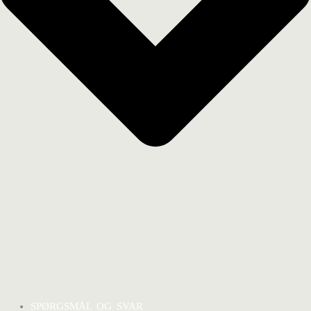
SPØRGSMÅL OG SVAR