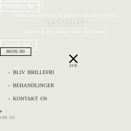
UNDER 45 ÅR
OVER 45 ÅR
Gælder kun vurdering til øjenlaser eller linseoperation
SYNSATTEST
Synstest til job, kørekort eller andre formål
BESTIL TID
BESTIL TID
BLIV BRILLEFRI
BEHANDLINGER
KONTAKT OS
OM OS