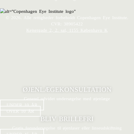
© 2026. Alle rettigheder forbeholdt Copenhagen Eye Institute.
CVR: 38905422
Kejsergade 2, 2. sal, 1155 København K
Ring 25 64 64 64
For private patienter 8:00-14:30
Book tid
Se ledige tider og book online
ØJENLÆGEKONSULTATION
Generel udvidet undersøgelse med øjenlæge
UNDER 10 ÅR
OVER 10 ÅR
BLIV BRILLEFRI
Gratis forundersøgelse til øjenlaser eller linseudskiftning