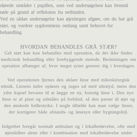
slørede områder i pupillen, som ved undersøgelsen kan fremstå
røde på grund af refleksion fra nethinden.
Ved en sådan undersøgelse kan øjenlægen afgøre, om du har grå
stær, og vurdere sygdommens omfang samt behovet for
behandling.
HVORDAN BEHANDLES GRÅ STÆR?
Grå stær kan kun behandles med operation, da der ikke findes
medicinsk behandling eller forebyggende metode. Beslutningen om
operation afhænger af, hvor meget synet generer dig i hverdagen.
Ved operationen fjernes den uklare linse med mikrokirurgisk
teknik. Linsens indre opløses og suges ud med ultralyd, mens den
ydre kapsel bevares til at lægge en ny, kunstig linse i. Den nye
linse er af plast og udmåles på forhånd, så den passer til øjet og
den ønskede brillestyrke. I nogle tilfælde kan man vælge linser,
der korrigerer både afstands- og læsesyn eller bygningsfejl.
Indgrebet foregår normalt ambulant og i lokalbedøvelse, ofte med
øjendråber alene eller i kombination med lokalbedøvelse under