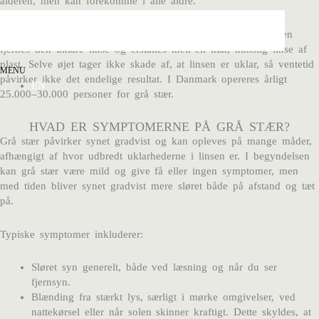
alderen, men kan forekomme i alle aldre.
Den eneste effektive behandling er operation. Ved operationen
fjernes den uklare linse og erstattes med en klar, kunstig linse af
plast. Selve øjet tager ikke skade af, at linsen er uklar, så ventetid
MENU
påvirker ikke det endelige resultat. I Danmark opereres årligt
EN
25.000–30.000 personer for grå stær.
HVAD ER SYMPTOMERNE PÅ GRÅ STÆR?
Grå stær påvirker synet gradvist og kan opleves på mange måder,
afhængigt af hvor udbredt uklarhederne i linsen er. I begyndelsen
kan grå stær være mild og give få eller ingen symptomer, men
med tiden bliver synet gradvist mere sløret både på afstand og tæt
på.
Typiske symptomer inkluderer:
Sløret syn generelt, både ved læsning og når du ser
fjernsyn.
Blænding fra stærkt lys, særligt i mørke omgivelser, ved
nattekørsel eller når solen skinner kraftigt. Dette skyldes, at