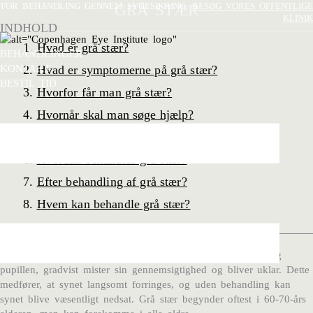
Gå
FOR BEHANDLING GENNEM SYGESIKRING,
GRÅ STÆR
BESØG VORES OFFENTLIGE
KLINIK
til
INDHOLD
indholdet
Hvad er grå stær?
BEHANDLINGER
Hvad er symptomerne på grå stær?
KONTAKT
BESTIL TID
Hvorfor får man grå stær?
Hvornår skal man søge hjælp?
Hvordan stilles diagnosen af grå stær?
Hvordan behandles grå stær?
Efter behandling af grå stær?
Hvem kan behandle grå stær?
HVAD ER GRÅ STÆR?
Grå stær er en øjensygdom, hvor øjets linse, som sidder bag
pupillen, gradvist mister sin gennemsigtighed og bliver uklar. Dette
medfører, at synet langsomt forringes, og uden behandling kan
synet blive væsentligt nedsat. Grå stær begynder oftest i 60-70-års