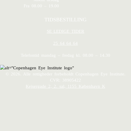
Fra 08.00 – 19.00
TIDSBESTILLING
SE LEDIGE TIDER
25 64 64 64
Telefontid mandag – fredag kl. 08.00 – 14.30
© 2026. Alle rettigheder forbeholdt Copenhagen Eye Institute.
CVR: 38905422
Kejsergade 2, 2. sal, 1155 København K
Ring 25 64 64 64
For private patienter 8:00-14:30
Book tid