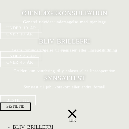
Se ledige tider og book online
ØJENLÆGEKONSULTATION
Generel udvidet undersøgelse med øjenlæge
UNDER 10 ÅR
OVER 10 ÅR
BLIV BRILLEFRI
Gratis forundersøgelse til øjenlaser eller linseudskiftning
UNDER 45 ÅR
OVER 45 ÅR
Gælder kun vurdering til øjenlaser eller linseoperation
SYNSATTEST
Synstest til job, kørekort eller andre formål
BESTIL TID
BESTIL TID
BLIV BRILLEFRI