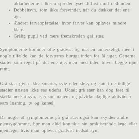
uklarhederne i linsen spreder lyset diffust mod nethinden.
Dobbeltsyn, som ikke forsvinder, når du dækker det ene
øje.
Ændret farveopfattelse, hvor farver kan opleves mindre
klare.
Grålig pupil ved mere fremskreden grå stær.
Symptomerne kommer ofte gradvist og næsten umærkeligt, men i
nogle tilfælde kan de forværres hurtigt inden for få uger. Generne
starter som regel på det ene øje, men med tiden bliver begge øjne
ramt.
Grå stær giver ikke smerter, svie eller kløe, og kan i de tidlige
stadier næsten ikke ses udefra. Udtalt grå stær kan dog føre til
stærkt nedsat syn, især om natten, og påvirke daglige aktiviteter
som læsning, tv og kørsel.
Da nogle af symptomerne på grå stær også kan skyldes andre
øjensygdomme, bør man altid kontakte sin praktiserende læge eller
øjenlæge, hvis man oplever gradvist nedsat syn.