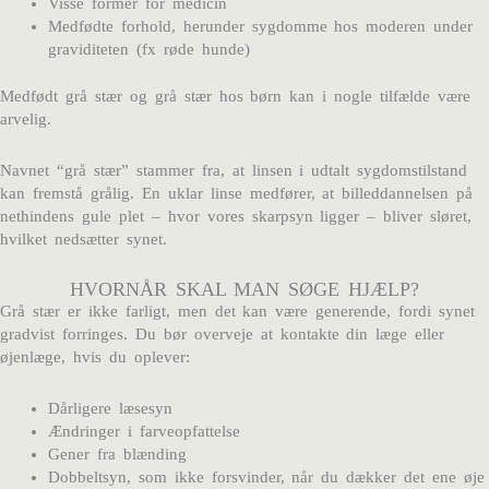
Visse former for medicin
Medfødte forhold, herunder sygdomme hos moderen under
graviditeten (fx røde hunde)
Medfødt grå stær og grå stær hos børn kan i nogle tilfælde være
arvelig.
Navnet “grå stær” stammer fra, at linsen i udtalt sygdomstilstand
kan fremstå grålig. En uklar linse medfører, at billeddannelsen på
nethindens gule plet – hvor vores skarpsyn ligger – bliver sløret,
hvilket nedsætter synet.
HVORNÅR SKAL MAN SØGE HJÆLP?
Grå stær er ikke farligt, men det kan være generende, fordi synet
gradvist forringes. Du bør overveje at kontakte din læge eller
øjenlæge, hvis du oplever:
Dårligere læsesyn
Ændringer i farveopfattelse
Gener fra blænding
Dobbeltsyn, som ikke forsvinder, når du dækker det ene øje