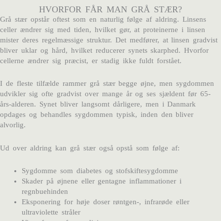
HVORFOR FÅR MAN GRÅ STÆR?
Grå stær opstår oftest som en naturlig følge af aldring. Linsens
celler ændrer sig med tiden, hvilket gør, at proteinerne i linsen
mister deres regelmæssige struktur. Det medfører, at linsen gradvist
bliver uklar og hård, hvilket reducerer synets skarphed. Hvorfor
cellerne ændrer sig præcist, er stadig ikke fuldt forstået.
I de fleste tilfælde rammer grå stær begge øjne, men sygdommen
udvikler sig ofte gradvist over mange år og ses sjældent før 65-
års-alderen. Synet bliver langsomt dårligere, men i Danmark
opdages og behandles sygdommen typisk, inden den bliver
alvorlig.
Ud over aldring kan grå stær også opstå som følge af:
Sygdomme som diabetes og stofskiftesygdomme
Skader på øjnene eller gentagne inflammationer i
regnbuehinden
Eksponering for høje doser røntgen-, infrarøde eller
ultraviolette stråler