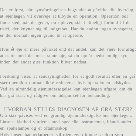
Det er først, når synsforringelsen begynder at påvirke din hverdag,
at øjenlægen vil overveje at tilbyde en operation. Operation bør
finde sted, når de gener, du oplever, står i rimeligt forhold til de
risici, der knytter sig til indgrebet. Har du endnu ingen synsgener,
er der normalt ingen grund til at operere.
Hvis ét øje er mere påvirket end det andet, kan det være fornuftigt
at starte med det mest ramte øje, så du opnår bedst muligt syn,
inden det andet øjes funktion bliver nedsat.
Forskning viser, at sandsynligheden for et godt resultat efter en grå
stær-operation normalt ikke reduceres, hvis operationen udskydes.
Ved en almindelig øjenundersøgelse kan øjenlægen afgøre, om du
har grå stær, og rådgive om tidspunket for behandling.
HVORDAN STILLES DIAGNOSEN AF GRÅ STÆR?
Grå stær påvises ved en grundig øjenundersøgelse hos øjenlægen.
Linsens klarhed vurderes med specielle instrumenter, blandt andet
en spaltelampe og et oftalmoskop.
Hvis linsen har uklarheder, vil øjenlægen kunne se dem som