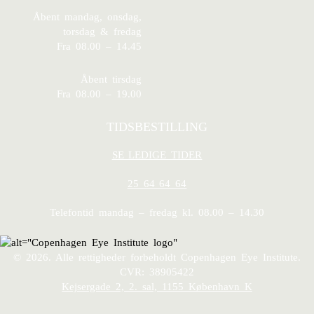
Åbent mandag, onsdag,
torsdag & fredag
Fra 08.00 – 14.45
Åbent tirsdag
Fra 08.00 – 19.00
TIDSBESTILLING
SE LEDIGE TIDER
25 64 64 64
Telefontid mandag – fredag kl. 08.00 – 14.30
© 2026. Alle rettigheder forbeholdt Copenhagen Eye Institute.
CVR: 38905422
Kejsergade 2, 2. sal, 1155 København K