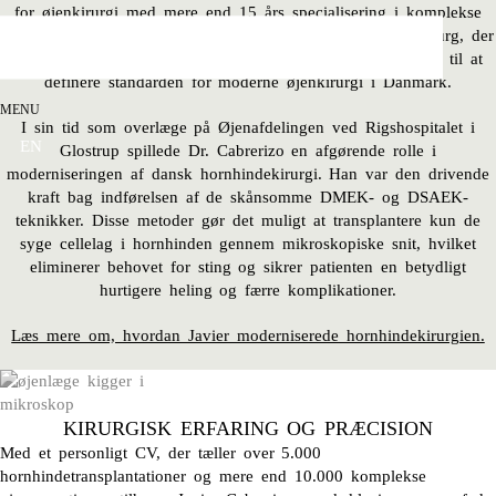
for øjenkirurgi med mere end 15 års specialisering i komplekse
indgreb. Som patient hos Javier Cabrerizo møder du en kirurg, der
ikke blot udfører behandlingerne, men som har været med til at
definere standarden for moderne øjenkirurgi i Danmark.
MENU
I sin tid som overlæge på Øjenafdelingen ved Rigshospitalet i
EN
Glostrup spillede Dr. Cabrerizo en afgørende rolle i
moderniseringen af dansk hornhindekirurgi. Han var den drivende
kraft bag indførelsen af de skånsomme DMEK- og DSAEK-
teknikker. Disse metoder gør det muligt at transplantere kun de
syge cellelag i hornhinden gennem mikroskopiske snit, hvilket
eliminerer behovet for sting og sikrer patienten en betydligt
hurtigere heling og færre komplikationer.
Læs mere om, hvordan Javier moderniserede hornhindekirurgien.
KIRURGISK ERFARING OG PRÆCISION
Med et personligt CV, der tæller over 5.000
hornhindetransplantationer og mere end 10.000 komplekse