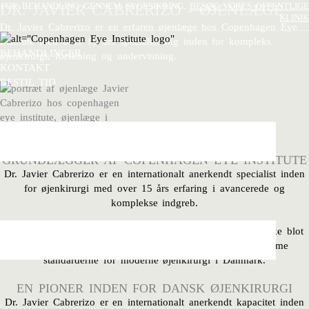
Gå
DR. JAVIER CABRERIZO - ØJENLÆGE
FOR BEHANDLING GENNEM SYGESIKRING,
BESØG VORES OFFENTLIGE
KLINIK
til
Dr. Javier Cabrerizo
er en erfaren øjenlæge hos
Copenhagen Eye
indholdet
Institute
med over 15 års specialisering inden for kompleks
BEHANDLINGER
øjenkirurgi, forskning og undervisning.
KONTAKT
BESTIL TID
SPECIALIST I OFTALMOLOGI, PHD OG
GRUNDLÆGGER AF COPENHAGEN EYE INSTITUTE
Dr. Javier Cabrerizo
er en internationalt anerkendt specialist inden
for øjenkirurgi med over 15 års erfaring i avancerede og
komplekse indgreb.
Som patient hos Dr. Cabrerizo møder du en kirurg, der ikke blot
udfører behandlinger, men som har været med til at forme
standarderne for moderne øjenkirurgi i Danmark.
EN PIONER INDEN FOR DANSK ØJENKIRURGI
Dr. Javier Cabrerizo er en internationalt anerkendt kapacitet inden