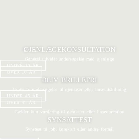
Ring 25 64 64 64
For private patienter 8:00-14:30
Book tid
Se ledige tider og book online
ØJENLÆGEKONSULTATION
Generel udvidet undersøgelse med øjenlæge
UNDER 10 ÅR
OVER 10 ÅR
BLIV BRILLEFRI
Gratis forundersøgelse til øjenlaser eller linseudskiftning
UNDER 45 ÅR
OVER 45 ÅR
Gælder kun vurdering til øjenlaser eller linseoperation
SYNSATTEST
Synstest til job, kørekort eller andre formål