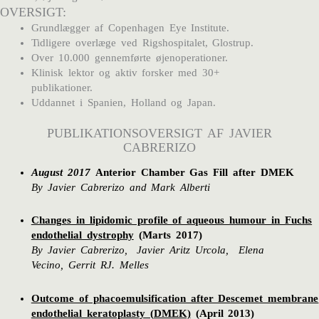
OVERSIGT:
Grundlægger af Copenhagen Eye Institute.
Tidligere overlæge ved Rigshospitalet, Glostrup.
Over 10.000 gennemførte øjenoperationer.
Klinisk lektor og aktiv forsker med 30+
publikationer.
Uddannet i Spanien, Holland og Japan.
PUBLIKATIONSOVERSIGT AF JAVIER
CABRERIZO
August 2017
Anterior Chamber Gas Fill after DMEK
By Javier Cabrerizo and Mark Alberti
Changes in lipidomic profile of aqueous humour in Fuchs
endothelial dystrophy
(
Marts 2017)
By Javier Cabrerizo,
Javier Aritz Urcola,
Elena
Vecino,
Gerrit RJ. Melles
Outcome of phacoemulsification after Descemet membrane
endothelial keratoplasty (DMEK)
(
April 2013)