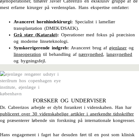
øjenoperationer, tilhører Javier Cabrerizo en eksklusiv gruppe af de
mest erfarne kirurger på verdensplan. Hans ekspertise omfatter:
Avanceret hornhindekirurgi:
Specialist i lamellær
transplantation (DMEK/DSAEK).
Grå stær (Katarakt)
:
Operationer med fokus på præcision
og moderne linseteknologi.
Synskorrigerende indgreb:
Avanceret brug af
øjenlaser
og
linseoperation
til behandling af
nærsynethed
,
langsynethed
og bygningsfejl.
FORSKER OG UNDERVISER
Dr. Cabrerizos arbejde er dybt forankret i videnskaben. Han har
publiceret over 30 videnskabelige artikler i anerkendte tidsskrifter
og præsenterer løbende sin forskning på internationale kongresser.
Hans engagement i faget har desuden ført til en post som klinisk