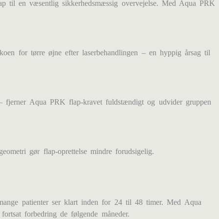
eflap til en væsentlig sikkerhedsmæssig overvejelse. Med Aqua PRK
oen for tørre øjne efter laserbehandlingen – en hyppig årsag til
l – fjerner Aqua PRK flap-kravet fuldstændigt og udvider gruppen
ometri gør flap-oprettelse mindre forudsigelig.
ge patienter ser klart inden for 24 til 48 timer. Med Aqua
 fortsat forbedring de følgende måneder.