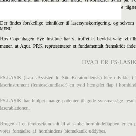
udvikling er behandlingen mere sikker, mere præcis og mere tilgæn
Der findes forskellige teknikker til lasersynskorrigering, og selvom
MENU
Hos
Copenhagen Eye Institute
har vi truffet et bevidst valg: vi ti
EN
mener, at Aqua PRK repræsenterer et fundamentalt fremskridt inden 
HVAD ER FS-LAS
FS-LASIK (Laser-Assisted In Situ Keratomileusis) blev udviklet i b
laserinstrument (femtosekundlaser) en tynd hængslet flap i hornhi
FS-LASIK har hjulpet mange patienter til gode synsmæssige result
laserablationen.
Brugen af et femtosekundsnit til at skabe hornhindeflappen er en p
vores forståelse af hornhindens biomekanik uddybes.