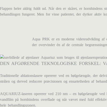
Flappen heler aldrig fuldt ud. Når den er skåret, er hornhindens s
behandlingen fungerer. Men for visse patienter, der dyrker aktiv kon
Aqua PRK er en moderne videreudvikling af ov
der overvinder én af de centrale begrænsninge
DEN AFGØRENDE TEKNOLOGISKE FORSKEL: 
Traditionelle ablationslasere opererer ved en bølgelængde, der de
strålen og derved reducere præcisionen og ensartetheden af behand
AQUARIUZ-laseren opererer ved 210 nm – en bølgelængde ved hvilke
vandfilm på hornhindens overflade og når vævet med fuld effektivite
hele behandlingszonen.