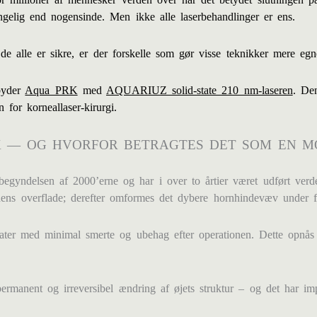
gelig end nogensinde. Men ikke alle laserbehandlinger er ens.
 de alle er sikre, er der forskelle som gør visse teknikker mere egne
lbyder
Aqua PRK
med
AQUARIUZ solid-state 210 nm-laseren
. Den
for korneallaser-kirurgi.
IK — OG HVORFOR BETRAGTES DET SOM EN M
egyndelsen af 2000’erne og har i over to årtier været udført verden
ndens overflade; derefter omformes det dybere hornhindevæv under f
ater med minimal smerte og ubehag efter operationen. Dette opnås 
ermanent og irreversibel ændring af øjets struktur – og det har imp