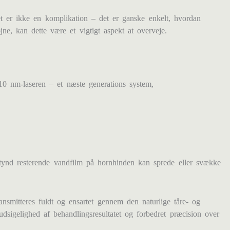
et er ikke en komplikation – det er ganske enkelt, hvordan
jne, kan dette være et vigtigt aspekt at overveje.
0 nm-laseren – et næste generations system,
n tynd resterende vandfilm på hornhinden kan sprede eller svække
smitteres fuldt og ensartet gennem den naturlige tåre- og
udsigelighed af behandlingsresultatet og forbedret præcision over