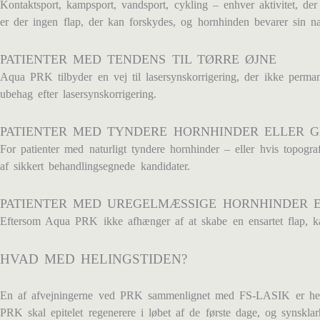
Kontaktsport, kampsport, vandsport, cykling – enhver aktivitet, d
er der ingen flap, der kan forskydes, og hornhinden bevarer sin natur
PATIENTER MED TENDENS TIL TØRRE ØJNE
Aqua PRK tilbyder en vej til lasersynskorrigering, der ikke perma
ubehag efter lasersynskorrigering.
PATIENTER MED TYNDERE HORNHINDER ELLER 
For patienter med naturligt tyndere hornhinder – eller hvis topogr
af sikkert behandlingsegnede kandidater.
PATIENTER MED UREGELMÆSSIGE HORNHINDER 
Eftersom Aqua PRK ikke afhænger af at skabe en ensartet flap, kan 
HVAD MED HELINGSTIDEN?
En af afvejningerne ved PRK sammenlignet med FS-LASIK er helin
PRK skal epitelet regenerere i løbet af de første dage, og synsklar