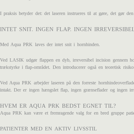
I praksis betyder det: det laseren instrueres til at gøre, det gør
INTET SNIT. INGEN FLAP. INGEN IRREVERSIBE
Med Aqua PRK laves der intet snit i hornhinden.
Ved LASIK udgør flappen en dyb, irreversibel incision gennem h
trækstyrke i flap-området. Den introducerer også en teoretisk risik
Ved Aqua PRK arbejder laseren på den forreste hornhindeoverflade e
intakt. Der er ingen hængslet flap, ingen grænseflader og ingen irr
HVEM ER AQUA PRK BEDST EGNET TIL?
Aqua PRK kan være et fremragende valg for en bred gruppe patienter
PATIENTER MED EN AKTIV LIVSSTIL