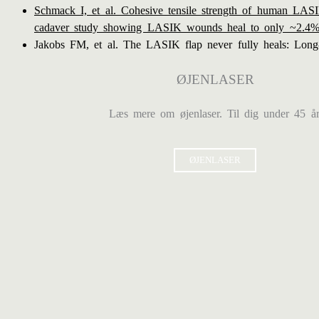
Schmack I, et al. Cohesive tensile strength of human LASIK 
cadaver study showing LASIK wounds heal to only ~2.4% of
Jakobs FM, et al. The LASIK flap never fully heals: Long-te
ØJENLASER
Læs mere om øjenlaser. Til dig under 45 år
ØJENLASER