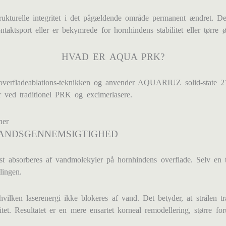
trukturelle integritet i det pågældende område permanent ændret. D
taktsport eller er bekymrede for hornhindens stabilitet eller tørre ø
HVAD ER AQUA PRK?
erfladeablations-teknikken og anvender AQUARIUZ solid-state 21
r ved traditionel PRK og excimerlasere.
VANDSGENNEMSIGTIGHED
lvist absorberes af vandmolekyler på hornhindens overflade. Selv e
lingen.
n laserenergi ikke blokeres af vand. Det betyder, at strålen tran
t. Resultatet er en mere ensartet korneal remodellering, større for