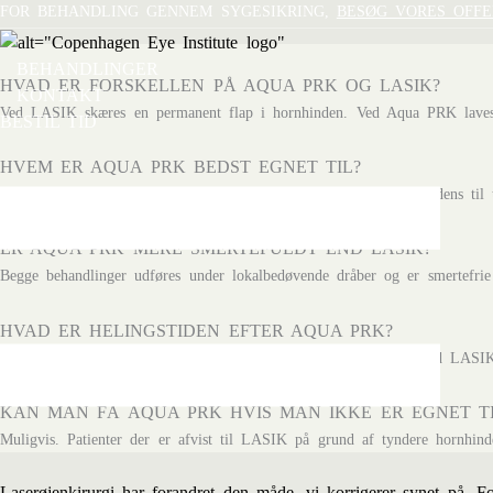
Gå
FOR BEHANDLING GENNEM SYGESIKRING,
BESØG VORES OFFE
til
indholdet
BEHANDLINGER
HVAD ER FORSKELLEN PÅ AQUA PRK OG LASIK?
KONTAKT
Ved LASIK skæres en permanent flap i hornhinden. Ved Aqua PRK laves der
BESTIL TID
HVEM ER AQUA PRK BEDST EGNET TIL?
Aqua PRK er særligt velegnet til patienter med aktiv livsstil, tendens til 
ER AQUA PRK MERE SMERTEFULDT END LASIK?
Begge behandlinger udføres under lokalbedøvende dråber og er smertefri
HVAD ER HELINGSTIDEN EFTER AQUA PRK?
Synsklarheden stabiliserer sig typisk inden for en til to uger. Med LASIK
KAN MAN FÅ AQUA PRK HVIS MAN IKKE ER EGNET TI
Muligvis. Patienter der er afvist til LASIK på grund af tyndere hornhin
Laserøjenkirurgi
har forandret den måde, vi korrigerer synet på. Fo