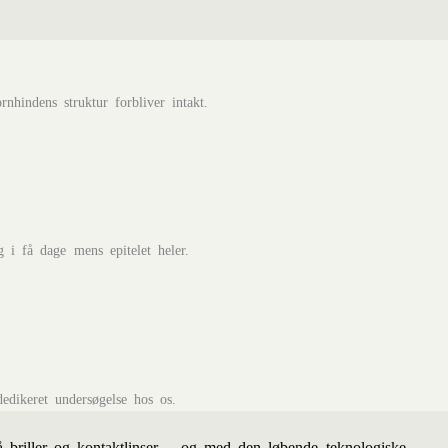
hindens struktur forbliver intakt.
i få dage mens epitelet heler.
edikeret undersøgelse hos os.
å briller og kontaktlinser – og med den løbende teknologiske