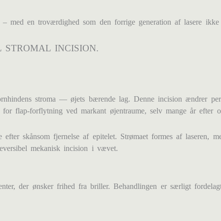
 den – med en troværdighed som den forrige generation af lasere ikk
L STROMAL INCISION.
ornhindens stroma — øjets bærende lag. Denne incision ændrer pe
o for flap-forflytning ved markant øjentraume, selv mange år efter o
fter skånsom fjernelse af epitelet. Strømaet formes af laseren, men
eversibel mekanisk incision i vævet.
, der ønsker frihed fra briller. Behandlingen er særligt fordelagti