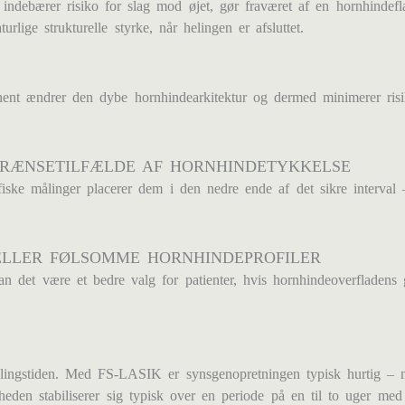
er indebærer risiko for slag mod øjet, gør fraværet af en hornhind
lige strukturelle styrke, når helingen er afsluttet.
nent ændrer den dybe hornhindearkitektur og dermed minimerer risik
GRÆNSETILFÆLDE AF HORNHINDETYKKELSE
afiske målinger placerer dem i den nedre ende af det sikre interva
ELLER FØLSOMME HORNHINDEPROFILER
det være et bedre valg for patienter, hvis hornhindeoverfladens ge
gstiden. Med FS-LASIK er synsgenopretningen typisk hurtig – man
heden stabiliserer sig typisk over en periode på en til to uger med