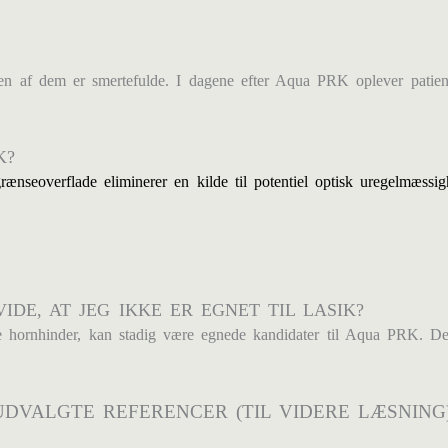
n af dem er smertefulde. I dagene efter Aqua PRK oplever patient
K?
ænseoverflade eliminerer en kilde til potentiel optisk uregelmæss
IDE, AT JEG IKKE ER EGNET TIL LASIK?
re hornhinder, kan stadig være egnede kandidater til Aqua PRK. Det
UDVALGTE REFERENCER (TIL VIDERE LÆSNING)