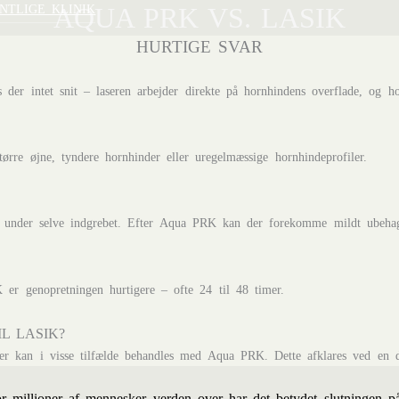
NTLIGE KLINIK
AQUA PRK VS. LASIK
HURTIGE SVAR
 intet snit – laseren arbejder direkte på hornhindens overflade, og horn
tørre øjne, tyndere hornhinder eller uregelmæssige hornhindeprofiler.
e under selve indgrebet. Efter Aqua PRK kan der forekomme mildt ubehag 
 er genopretningen hurtigere – ofte 24 til 48 timer.
L LASIK?
der kan i visse tilfælde behandles med Aqua PRK. Dette afklares ved en d
r millioner af mennesker verden over har det betydet slutningen p